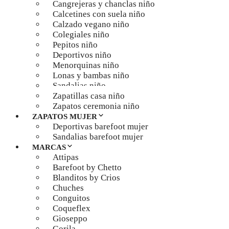
Cangrejeras y chanclas niño
Calcetines con suela niño
Calzado vegano niño
Colegiales niño
Pepitos niño
Deportivos niño
Menorquinas niño
Lonas y bambas niño
Sandalias niño
Zapatillas casa niño
Zapatos ceremonia niño
ZAPATOS MUJER
Deportivas barefoot mujer
Sandalias barefoot mujer
MARCAS
Attipas
Barefoot by Chetto
Blanditos by Crios
Chuches
Conguitos
Coqueflex
Gioseppo
Gorila