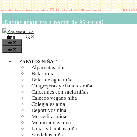
ctos seleccionados 🤍 Hasta el 31/08 incluido
REBAJAS 🤍
Saltar
al
¡Envíos gratuitos a partir de 95 euros!
contenido
0
MENÚ
MENÚ
ZAPATOS NIÑA
Alpargatas niña
Botas niña
Botas de agua niña
Cangrejeras y chanclas niña
Calcetines con suela niñas
Calzado vegano niña
Colegiales niña
Deportivos niña
Merceditas niña
Menorquinas niña
Lonas y bambas niña
Sandalias niña