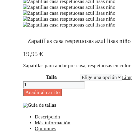
Zapatillas casa respetuosas azul lisas niño
19,95
€
Zapatillas para andar por casa, respetuosas en color 
Talla
Limp
Zapatillas
casa
Añadir al carrito
respetuosas
azul
Guía de tallas
lisas
niño
Descripción
cantidad
Más información
Opiniones