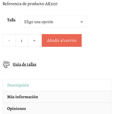
Referencia de producto: AK3137
Talla
-
+
Añadir al carrito
Zapatillas
casa
barefoot
Guía de tallas
estampado
Zapyflex
cantidad
Descripción
Más información
Opiniones