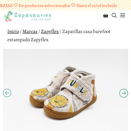
Saltar
¡ENVÍOS GRATUITOS A PARTIR DE 95 EUROS!
AJAS 🤍 En productos seleccionados 🤍 Hasta el 31/08 incluido
al
M
contenido
Inicio
/
Marcas
/
Zapyflex
/ Zapatillas casa barefoot
estampado Zapyflex