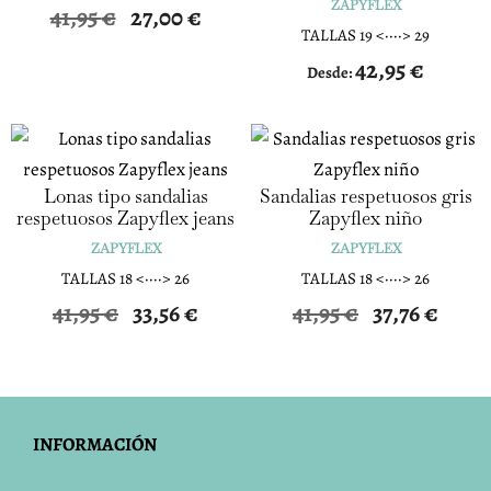
ZAPYFLEX
41,95
€
27,00
€
TALLAS 19 <····> 29
42,95
€
Desde:
Lonas tipo sandalias
Sandalias respetuosos gris
respetuosos Zapyflex jeans
Zapyflex niño
ZAPYFLEX
ZAPYFLEX
TALLAS 18 <····> 26
TALLAS 18 <····> 26
El
El
El
El
41,95
€
33,56
€
41,95
€
37,76
€
precio
precio
precio
precio
original
actual
original
actual
era:
es:
era:
es:
41,95 €.
33,56 €.
41,95 €.
37,76 €.
INFORMACIÓN