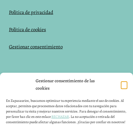
Política de privacidad
Política de cookies
Gestionar consentimiento
NUESTRAS REDES SOCIALES
Gestionar consentimiento de las
cookies
Facebook
Instagram
Pinterest
En Zapasaurios, buscamos optimizar tu experiencia mediante el uso de cookies. Al
aceptar, permites que procesemos datos relacionados con tu navegación para
CONTACTO
personalizar tu visita y mejorar nuestros servicios. Para denegar el consentimiento,
por favor haz clic en este enlace
RECHAZAR
. La no aceptación o retirada del
consentimiento puede afectar algunas funciones. ¡Gracias por confiar en nosotros!
Puedes contactar con nosotros 24H a través de nuestro