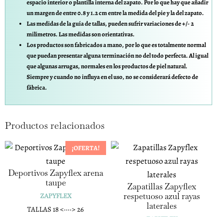
espacio interior o plantilla interna del zapato. Por lo que hay que añadir
un margen de entre 0.8 y 1.2 cm entre la medida del pie y la del zapato.
Las medidas de la guía de tallas, pueden sufrir variaciones de +/- 2
milímetros. Las medidas son orientativas.
Los productos son fabricados a mano, por lo que es totalmente normal
que puedan presentar alguna terminación no del todo perfecta. Al igual
que algunas arrugas, normales en los productos de piel natural.
Siempre y cuando no influya en el uso, no se considerará defecto de
fábrica.
Productos relacionados
¡OFERTA!
Deportivos Zapyflex arena
taupe
Zapatillas Zapyflex
respetuoso azul rayas
ZAPYFLEX
laterales
TALLAS 18 <····> 26