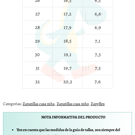
26
16,5
6,5
27
17,2
6,6
28
17,9
6,9
29
18,5
7,1
30
19,1
7,3
31
19,7
7,5
32
20,3
7,6
Categorías:
Zapatillas casa niña
,
Zapatillas casa niño
,
Zapyflex
NOTA INFORMATIVA DEL PRODUCTO
Ten en cuenta que las medidas de la guía de tallas, son siempre del