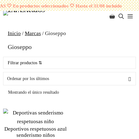
Saltar
¡ENVÍOS GRATUITOS A PARTIR DE 95 EUROS!
 🤍 En productos seleccionados 🤍 Hasta el 31/08 incluido
al
M
contenido
Inicio
/
Marcas
/ Gioseppo
Gioseppo
Filtrar productos ⇅
Mostrando el único resultado
Deportivos respetuosos azul
senderismo niños