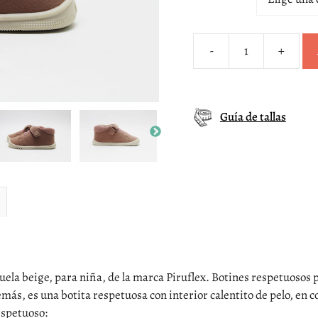
-
+
Botita
barefoot
borreguito
rosa
Guía de tallas
suela
beige
Piruflex
cantidad
 suela beige, para niña, de la marca Piruflex. Botines respetuosos 
s, es una botita respetuosa con interior calentito de pelo, en co
espetuoso: