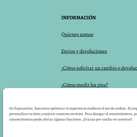
INFORMACIÓN
Q
uienes somos
Envíos y devoluciones
¿Cómo solicitar un cambio o devolu
¿Cómo medir los pies?
Blog
En Zapasaurios, buscamos optimizar tu experiencia mediante el uso de cookies. Al ac
personalizar tu visita y mejorar nuestros servicios. Para denegar el consentimiento, po
Directorio de pódologos
consentimiento puede afectar algunas funciones. ¡Gracias por confiar en nosotros!