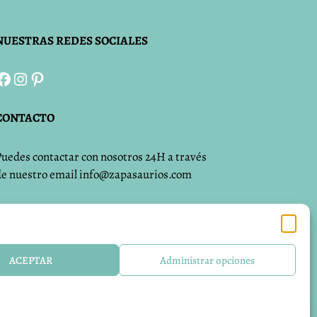
NUESTRAS REDES SOCIALES
Facebook
Instagram
Pinterest
CONTACTO
Puedes contactar con nosotros 24H a través
de nuestro email info@zapasaurios.com
Calzado respetuoso para niños fabricado
en España
ACEPTAR
Administrar opciones