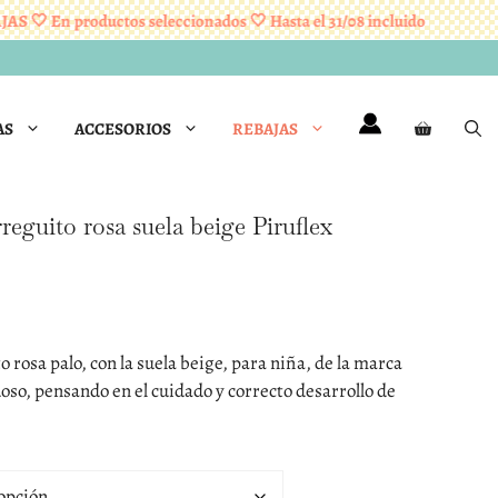
 En productos seleccionados 🤍 Hasta el 31/08 incluido
RE
AS
ACCESORIOS
REBAJAS
reguito rosa suela beige Piruflex
 rosa palo, con la suela beige, para niña, de la marca
oso, pensando en el cuidado y correcto desarrollo de