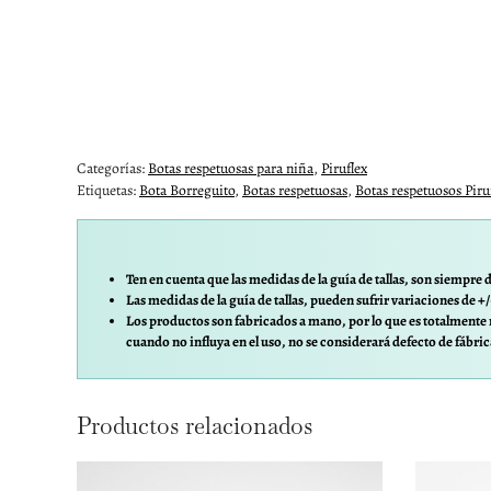
Categorías:
Botas respetuosas para niña
,
Piruflex
Etiquetas:
Bota Borreguito
,
Botas respetuosas
,
Botas respetuosos Piru
Ten en cuenta que las medidas de la guía de tallas, son siempre d
Las medidas de la guía de tallas, pueden sufrir variaciones de +
Los productos son fabricados a mano, por lo que es totalmente 
cuando no influya en el uso, no se considerará defecto de fábric
Productos relacionados