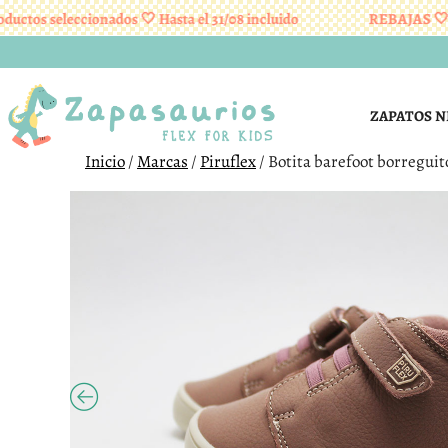
os seleccionados 🤍 Hasta el 31/08 incluido
REBAJAS 🤍 En p
Saltar
al
contenido
ZAPATOS N
Inicio
/
Marcas
/
Piruflex
/ Botita barefoot borreguito