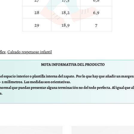
28
18,2
6,9
29
18,9
7
flex
,
Calzado respetuoso infantil
NOTA INFORMATIVA DEL PRODUCTO
el espacio interior o plantilla interna del zapato. Por lo que hay que añadir un margen d
/- 2 milímetros. Las medidas son orientativas.
normal que puedan presentar alguna terminación no del todo perfecta. Al igual que al
a.