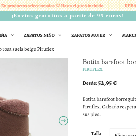
roductos seleccionados 🤍 Hasta el 31/08 incluido
REBAJAS 
¡Envíos gratuitos a partir de 95 euros!
IÑA
ZAPATOS NIÑO
ZAPATOS MUJER
MARC
 rosa suela beige Piruflex
Botita barefoot bor
PIRUFLEX
52,95
€
Desde:
Botita barefoot borreguito
Piruflex. Calzado respetu
sus pies.
Talla