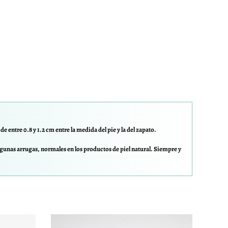
e entre 0.8 y 1.2 cm entre la medida del pie y la del zapato.
gunas arrugas, normales en los productos de piel natural. Siempre y