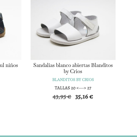
ul niños
Sandalias blanco abiertas Blanditos
by Crios
BLANDITOS BY CRIOS
TALLAS 20 <····> 27
El
El
43,95
€
35,16
€
precio
precio
original
actual
era:
es:
43,95 €.
35,16 €.