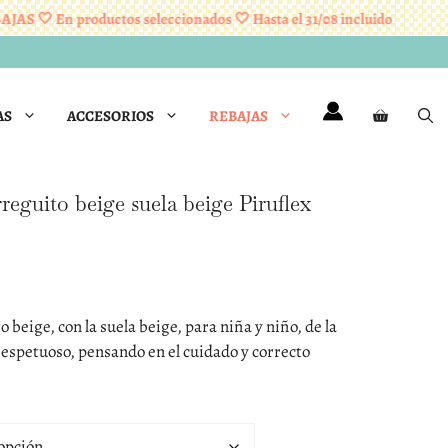
S 🤍 En productos seleccionados 🤍 Hasta el 31/08 incluido
AS
ACCESORIOS
REBAJAS
reguito beige suela beige Piruflex
 beige, con la suela beige, para niña y niño, de la
respetuoso, pensando en el cuidado y correcto