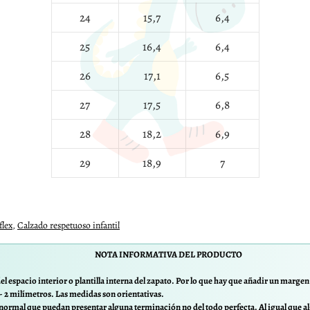
24
15,7
6,4
25
16,4
6,4
26
17,1
6,5
27
17,5
6,8
28
18,2
6,9
29
18,9
7
flex
,
Calzado respetuoso infantil
NOTA INFORMATIVA DEL PRODUCTO
el espacio interior o plantilla interna del zapato. Por lo que hay que añadir un margen d
/- 2 milímetros. Las medidas son orientativas.
normal que puedan presentar alguna terminación no del todo perfecta. Al igual que al