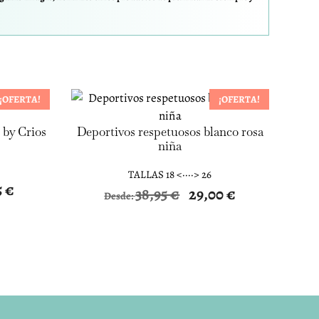
¡OFERTA!
¡OFERTA!
 by Crios
Deportivos respetuosos blanco rosa
niña
TALLAS 18 <····> 26
5
€
38,95
€
29,00
€
Desde: