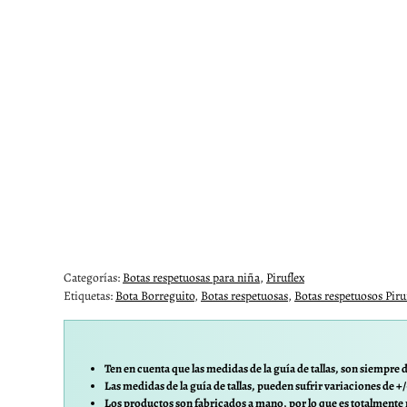
Categorías:
Botas respetuosas para niña
,
Piruflex
Etiquetas:
Bota Borreguito
,
Botas respetuosas
,
Botas respetuosos Piru
Ten en cuenta que las medidas de la guía de tallas, son siempre d
Las medidas de la guía de tallas, pueden sufrir variaciones de +
Los productos son fabricados a mano, por lo que es totalmente 