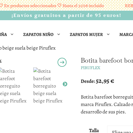
 productos seleccionados 🤍 Hasta el 31/08 incluido
REBAJA
¡Envíos gratuitos a partir de 95 euros!
IÑA
ZAPATOS NIÑO
ZAPATOS MUJER
MARC
o beige suela beige Piruflex
Botita barefoot bor
PIRUFLEX
52,95
€
Desde:
Botita barefoot borreguito
marca Piruflex. Calzado 
desarrollo de sus pies.
Talla