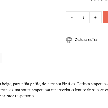
-
+
Botita
barefoot
borreguito
beige
Guía de tallas
suela
beige
Piruflex
cantidad
la beige, para niña y niño, de la marca Piruflex. Botines respetuos
s, es una botita respetuosa con interior calentito de pelo, en co
e calzado respetuoso: