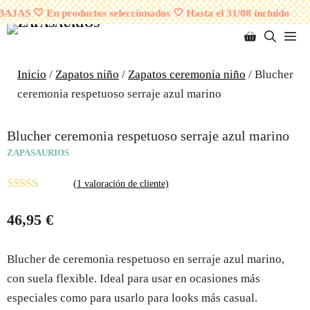
Saltar
¡ENVÍOS GRATUITOS A PARTIR DE 95 EUROS!
JAS 🤍 En productos seleccionados 🤍 Hasta el 31/08 incluido
al
M
contenido
Inicio
/
Zapatos niño
/
Zapatos ceremonia niño
/ Blucher
ceremonia respetuoso serraje azul marino
Blucher ceremonia respetuoso serraje azul marino
ZAPASAURIOS
(
1
valoración de cliente)
5.00
de 5
46,95
€
Blucher de ceremonia respetuoso en serraje azul marino,
con suela flexible. Ideal para usar en ocasiones más
especiales como para usarlo para looks más casual.