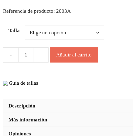
Referencia de producto: 2003A
Talla
Añadir al carrito
Blucher
ceremonia
respetuoso
Guía de tallas
serraje
azul
marino
Descripción
cantidad
Más información
Opiniones