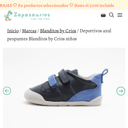
Saltar
¡ENVÍOS GRATUITOS A PARTIR DE 95 EUROS!
AJAS 🤍 En productos seleccionados 🤍 Hasta el 31/08 incluido
al
M
contenido
Inicio
/
Marcas
/
Blanditos by Crios
/ Deportivos azul
pespuntes Blanditos by Crios niños