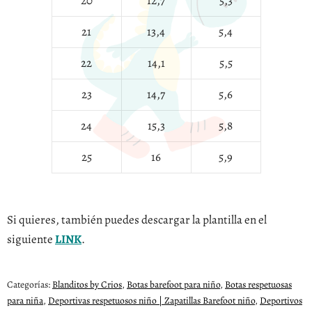
20
12,7
5,3
21
13,4
5,4
22
14,1
5,5
23
14,7
5,6
24
15,3
5,8
25
16
5,9
Si quieres, también puedes descargar la plantilla en el
siguiente
LINK
.
Categorías:
Blanditos by Crios
,
Botas barefoot para niño
,
Botas respetuosas
para niña
,
Deportivas respetuosos niño | Zapatillas Barefoot niño
,
Deportivos