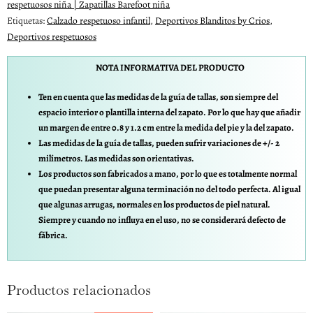
respetuosos niña | Zapatillas Barefoot niña
Etiquetas:
Calzado respetuoso infantil
,
Deportivos Blanditos by Crios
,
Deportivos respetuosos
NOTA INFORMATIVA DEL PRODUCTO
Ten en cuenta que las medidas de la guía de tallas, son siempre del
espacio interior o plantilla interna del zapato. Por lo que hay que añadir
un margen de entre 0.8 y 1.2 cm entre la medida del pie y la del zapato.
Las medidas de la guía de tallas, pueden sufrir variaciones de +/- 2
milímetros. Las medidas son orientativas.
Los productos son fabricados a mano, por lo que es totalmente normal
que puedan presentar alguna terminación no del todo perfecta. Al igual
que algunas arrugas, normales en los productos de piel natural.
Siempre y cuando no influya en el uso, no se considerará defecto de
fábrica.
Productos relacionados