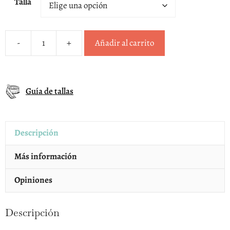
Talla
-
+
Añadir al carrito
Deportivos
azul
pespuntes
Guía de tallas
Blanditos
by
Crios
Descripción
niños
cantidad
Más información
Opiniones
Descripción