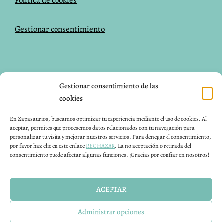
Política de cookies
Gestionar consentimiento
NUESTRAS REDES SOCIALES
Gestionar consentimiento de las
cookies
Facebook
Instagram
Pinterest
En Zapasaurios, buscamos optimizar tu experiencia mediante el uso de cookies. Al
aceptar, permites que procesemos datos relacionados con tu navegación para
CONTACTO
personalizar tu visita y mejorar nuestros servicios. Para denegar el consentimiento,
por favor haz clic en este enlace
RECHAZAR
. La no aceptación o retirada del
consentimiento puede afectar algunas funciones. ¡Gracias por confiar en nosotros!
Puedes contactar con nosotros 24H a través de nuestro
email info@zapasaurios.com
ACEPTAR
Calzado respetuoso para niños fabricado en España
Administrar opciones