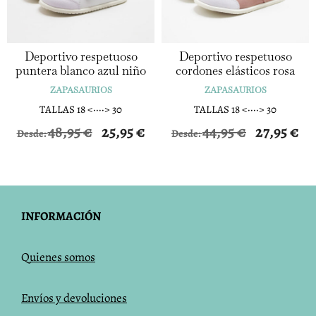
Deportivo respetuoso
Deportivo respetuoso
puntera blanco azul niño
cordones elásticos rosa
ZAPASAURIOS
ZAPASAURIOS
TALLAS 18 <····> 30
TALLAS 18 <····> 30
48,95
€
25,95
€
44,95
€
27,95
€
Desde:
Desde:
INFORMACIÓN
Q
uienes somos
Envíos y devoluciones