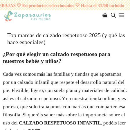
Saltar
¡ENVÍOS GRATUITOS A PARTIR DE 95 EUROS!
BAJAS 🤍 En productos seleccionados 🤍 Hasta el 31/08 incluido
al
M
contenido
Top marcas de calzado respetuoso 2025 (y qué las
hace especiales)
¿Por qué elegir un calzado respetuoso para
nuestros bebés y niños?
Cada vez somos más las familias y tiendas que apostamos
por un calzado infantil que respete el desarrollo natural del
pie. Flexible, ligero, con suela plana y materiales de calidad:
así es el calzado respetuoso. Y en nuestra tienda online, y es
por eso, que solo trabajamos con marcas que comparten esa
filosofía. Si queréis saber más sobre la importancia sobre el
uso del
CALZADO RESPETUOSO INFANTIL
, podéis leer