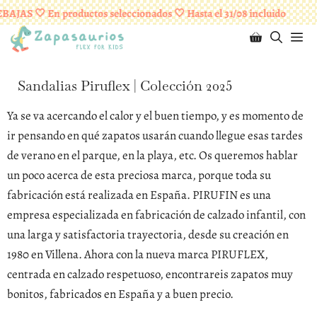
Saltar
¡ENVÍOS GRATUITOS A PARTIR DE 95 EUROS!
AJAS 🤍 En productos seleccionados 🤍 Hasta el 31/08 incluido
al
M
contenido
Sandalias Piruflex | Colección 2025
Ya se va acercando el calor y el buen tiempo, y es momento de
ir pensando en qué zapatos usarán cuando llegue esas tardes
de verano en el parque, en la playa, etc. Os queremos hablar
un poco acerca de esta preciosa marca, porque toda su
fabricación está realizada en España. PIRUFIN es una
empresa especializada en fabricación de calzado infantil, con
una larga y satisfactoria trayectoria, desde su creación en
1980 en Villena. Ahora con la nueva marca PIRUFLEX,
centrada en calzado respetuoso, encontrareis zapatos muy
bonitos, fabricados en España y a buen precio.