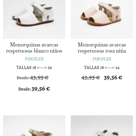
Menorquinas avarcas
Menorquinas avarcas
respetuosas blanco niños
respetuosas rosa niña
PIRUFLEX
PIRUFLEX
TALLAS 18 <····> 26
TALLAS 18 <····> 24
El
El
43,95
€
43,95
€
39,56
€
Desde:
precio
precio
39,56
€
Desde:
original
actual
era:
es:
43,95 €.
39,56 €.