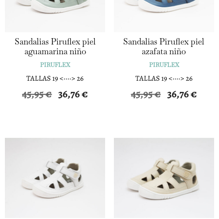
Sandalias Piruflex piel
Sandalias Piruflex piel
aguamarina niño
azafata niño
PIRUFLEX
PIRUFLEX
TALLAS 19 <····> 26
TALLAS 19 <····> 26
El
El
El
El
45,95
€
36,76
€
45,95
€
36,76
€
precio
precio
precio
precio
original
actual
original
actual
era:
es:
era:
es:
45,95 €.
36,76 €.
45,95 €.
36,76 €.