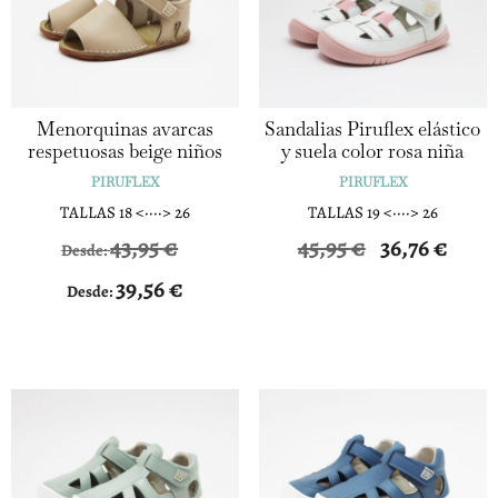
Menorquinas avarcas
Sandalias Piruflex elástico
respetuosas beige niños
y suela color rosa niña
PIRUFLEX
PIRUFLEX
TALLAS 18 <····> 26
TALLAS 19 <····> 26
El
El
43,95
€
45,95
€
36,76
€
Desde:
precio
precio
39,56
€
Desde:
original
actual
era:
es:
45,95 €.
36,76 €.