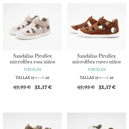
45,95 €.
32,17 €.
45,95 €.
32,17 €.
Sandalias Piruflex
Sandalias Piruflex
microfibra rosa niños
microfibra cuero niños
PIRUFLEX
PIRUFLEX
TALLAS 19 <····> 26
TALLAS 19 <····> 26
El
El
El
El
45,95
€
32,17
€
45,95
€
32,17
€
precio
precio
precio
precio
original
actual
original
actual
era:
es:
era:
es:
45,95 €.
32,17 €.
45,95 €.
32,17 €.