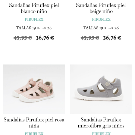
Sandalias Piruflex piel
Sandalias Piruflex piel
blanco niño
beige niño
PIRUFLEX
PIRUFLEX
TALLAS 19 <····> 26
TALLAS 19 <····> 26
El
El
El
El
45,95
€
36,76
€
45,95
€
36,76
€
precio
precio
precio
precio
original
actual
original
actual
era:
es:
era:
es:
45,95 €.
36,76 €.
45,95 €.
36,76 €.
Sandalias Piruflex piel rosa
Sandalias Piruflex
niña
microfibra gris niños
PIRUFLEX
PIRUFLEX