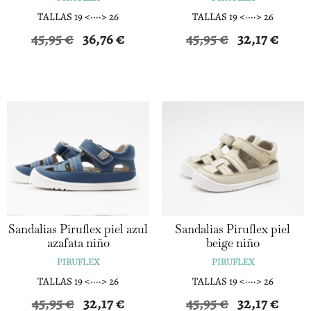
TALLAS 19 <····> 26
TALLAS 19 <····> 26
El
El
El
El
45,95
€
36,76
€
45,95
€
32,17
€
precio
precio
precio
precio
original
actual
original
actual
era:
es:
era:
es:
45,95 €.
36,76 €.
45,95 €.
32,17 €.
Sandalias Piruflex piel azul
Sandalias Piruflex piel
azafata niño
beige niño
PIRUFLEX
PIRUFLEX
TALLAS 19 <····> 26
TALLAS 19 <····> 26
El
El
El
El
45,95
€
32,17
€
45,95
€
32,17
€