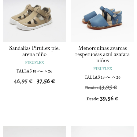
Sandalias Piruflex piel
Menorquinas avarcas
arena niño
respetuosas azul azafata
niños
PIRUFLEX
PIRUFLEX
TALLAS 19 <····> 26
TALLAS 18 <····> 26
El
El
46,95
€
37,56
€
43,95
€
precio
precio
Desde:
original
actual
39,56
€
Desde:
era:
es:
46,95 €.
37,56 €.