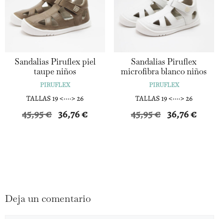
Sandalias Piruflex piel
Sandalias Piruflex
taupe niños
microfibra blanco niños
PIRUFLEX
PIRUFLEX
TALLAS 19 <····> 26
TALLAS 19 <····> 26
El
El
El
El
45,95
€
36,76
€
45,95
€
36,76
€
precio
precio
precio
precio
original
actual
original
actual
era:
es:
era:
es:
45,95 €.
36,76 €.
45,95 €.
36,76 €.
Deja un comentario