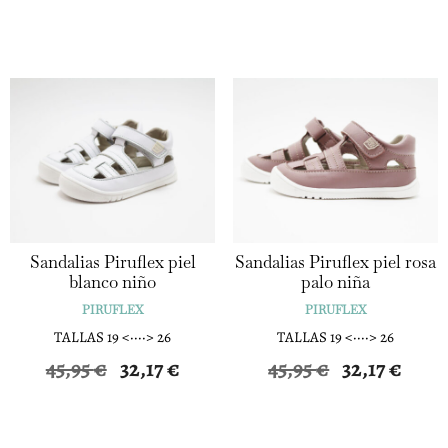
precio
precio
precio
precio
original
actual
original
actual
era:
es:
era:
es:
45,95 €.
32,17 €.
45,95 €.
32,17 €.
Sandalias Piruflex piel
Sandalias Piruflex piel rosa
blanco niño
palo niña
PIRUFLEX
PIRUFLEX
TALLAS 19 <····> 26
TALLAS 19 <····> 26
El
El
El
El
45,95
€
32,17
€
45,95
€
32,17
€
precio
precio
precio
precio
original
actual
original
actual
era:
es:
era:
es: