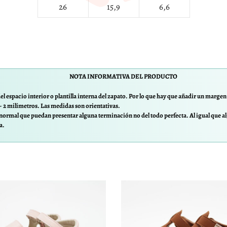
26
15,9
6,6
NOTA INFORMATIVA DEL PRODUCTO
el espacio interior o plantilla interna del zapato. Por lo que hay que añadir un margen d
/- 2 milímetros. Las medidas son orientativas.
normal que puedan presentar alguna terminación no del todo perfecta. Al igual que al
a.