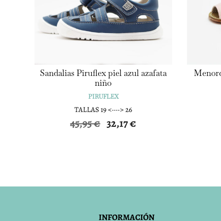
Sandalias Piruflex piel azul azafata
Menorq
niño
PIRUFLEX
TALLAS 19 <····> 26
El
El
45,95
€
32,17
€
precio
precio
original
actual
era:
es:
45,95 €.
32,17 €.
INFORMACIÓN