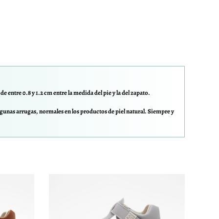
e entre 0.8 y 1.2 cm entre la medida del pie y la del zapato.
gunas arrugas, normales en los productos de piel natural. Siempre y