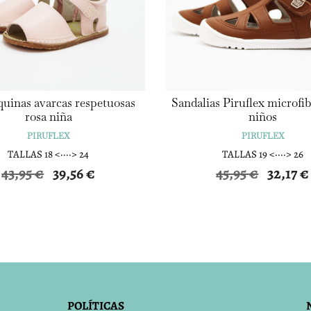
uinas avarcas respetuosas
Sandalias Piruflex microfi
rosa niña
niños
PIRUFLEX
PIRUFLEX
TALLAS 18 <····> 24
TALLAS 19 <····> 26
El
El
El
43,95
€
39,56
€
45,95
€
32,17
€
precio
precio
precio
original
actual
original
era:
es:
era:
43,95 €.
39,56 €.
45,95 €.
POLÍTICAS