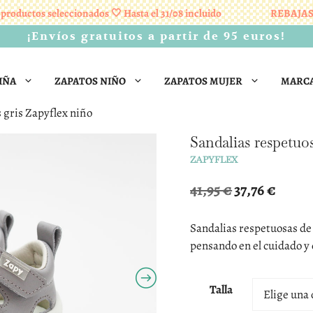
uctos seleccionados 🤍 Hasta el 31/08 incluido
REBAJAS 🤍 E
¡Envíos gratuitos a partir de 95 euros!
IÑA
ZAPATOS NIÑO
ZAPATOS MUJER
MARC
 gris Zapyflex niño
Sandalias respetuo
ZAPYFLEX
El
El
41,95
€
37,76
€
precio
precio
original
actual
Sandalias respetuosas de 
era:
es:
pensando en el cuidado y 
41,95 €.
37,76 €.
Talla