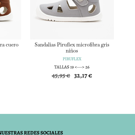
bra cuero
Sandalias Piruflex microfibra gris
niños
PIRUFLEX
TALLAS 19 <····> 26
El
El
El
45,95
€
32,17
€
precio
precio
precio
actual
original
actual
es:
era:
es:
32,17 €.
45,95 €.
32,17 €.
NUESTRAS REDES SOCIALES