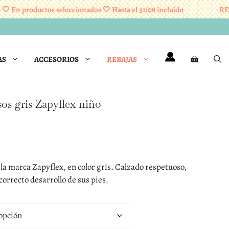
n productos seleccionados 🤍 Hasta el 31/08 incluido
REBAJA
AS
ACCESORIOS
REBAJAS
sos gris Zapyflex niño
la marca Zapyflex, en color gris. Calzado respetuoso,
correcto desarrollo de sus pies.