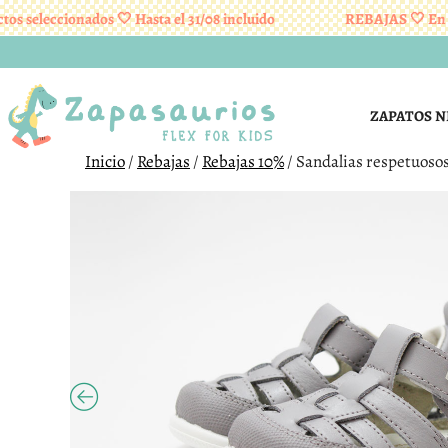
eleccionados 🤍 Hasta el 31/08 incluido
REBAJAS 🤍 En prod
Saltar
al
contenido
ZAPATOS N
Inicio
/
Rebajas
/
Rebajas 10%
/ Sandalias respetuosos