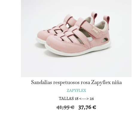
Sandalias respetuosos rosa Zapyflex niña
ZAPYFLEX
TALLAS 18 <····> 26
El
El
41,95
€
37,76
€
precio
precio
original
actual
era:
es:
41,95 €.
37,76 €.