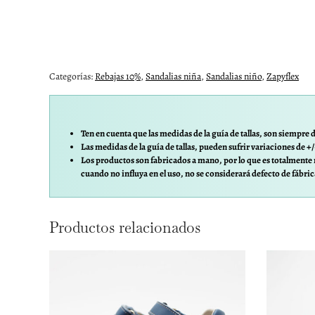
Categorías:
Rebajas 10%
,
Sandalias niña
,
Sandalias niño
,
Zapyflex
Ten en cuenta que las medidas de la guía de tallas, son siempre d
Las medidas de la guía de tallas, pueden sufrir variaciones de +
Los productos son fabricados a mano, por lo que es totalmente 
cuando no influya en el uso, no se considerará defecto de fábric
Productos relacionados