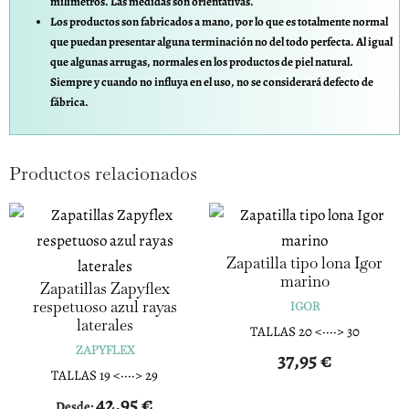
milímetros. Las medidas son orientativas.
Los productos son fabricados a mano, por lo que es totalmente normal
que puedan presentar alguna terminación no del todo perfecta. Al igual
que algunas arrugas, normales en los productos de piel natural.
Siempre y cuando no influya en el uso, no se considerará defecto de
fábrica.
Productos relacionados
Zapatilla tipo lona Igor
marino
Zapatillas Zapyflex
respetuoso azul rayas
IGOR
laterales
TALLAS 20 <····> 30
ZAPYFLEX
37,95
€
TALLAS 19 <····> 29
42,95
€
Desde: