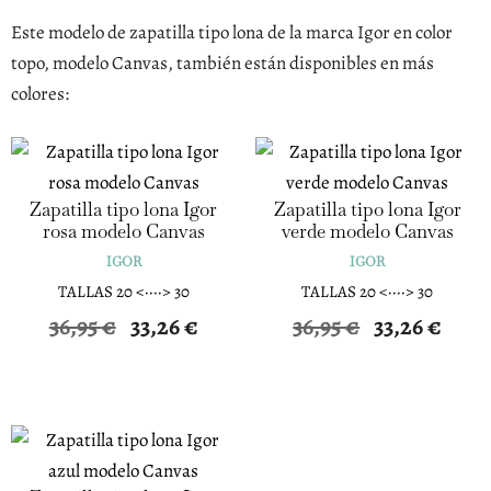
Este modelo de zapatilla tipo lona de la marca Igor en color
topo, modelo Canvas, también están disponibles en más
colores:
Zapatilla tipo lona Igor
Zapatilla tipo lona Igor
rosa modelo Canvas
verde modelo Canvas
IGOR
IGOR
TALLAS 20 <····> 30
TALLAS 20 <····> 30
El
El
El
El
36,95
€
33,26
€
36,95
€
33,26
€
precio
precio
precio
precio
original
actual
original
actual
era:
es:
era:
es:
36,95 €.
33,26 €.
36,95 €.
33,26 €.