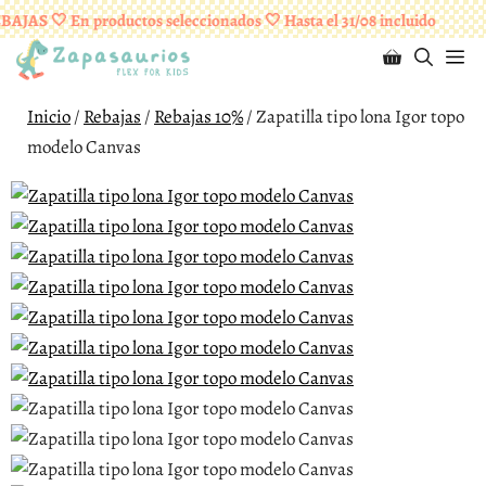
Saltar
¡ENVÍOS GRATUITOS A PARTIR DE 95 EUROS!
AJAS 🤍 En productos seleccionados 🤍 Hasta el 31/08 incluido
al
M
contenido
Inicio
/
Rebajas
/
Rebajas 10%
/ Zapatilla tipo lona Igor topo
modelo Canvas