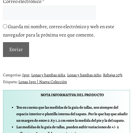
Correo electrónico
*
Guarda mi nombre, correo electrónico y web en este
navegador para la próxima vez que comente.
Categorías:
Igor
,
Lonas y bambas niña
,
Lonas y bambas niño
,
Rebajas 10%
Etiqueta:
Lonas Igor | Nueva Colección
NOTA INFORMATIVA DEL PRODUCTO
Ten en cuenta que las medidas de la guía de tallas, son siempre del
espacio interior o plantilla interna del zapato. Por lo que hay que añadir
un margen de entre 0.8 y 1.2 cm entre la medida del pie y la del zapato.
Las medidas de la guía de tallas, pueden sufrir variaciones de +/- 2