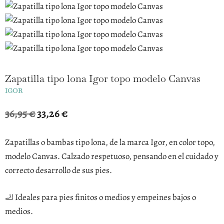
Zapatilla tipo lona Igor topo modelo Canvas
IGOR
El
El
36,95
€
33,26
€
precio
precio
original
actual
Zapatillas o bambas tipo lona, de la marca Igor, en color topo,
era:
es:
modelo Canvas. Calzado respetuoso, pensando en el cuidado y
36,95 €.
33,26 €.
correcto desarrollo de sus pies.
🦶 Ideales para pies finitos o medios y empeines bajos o
medios.