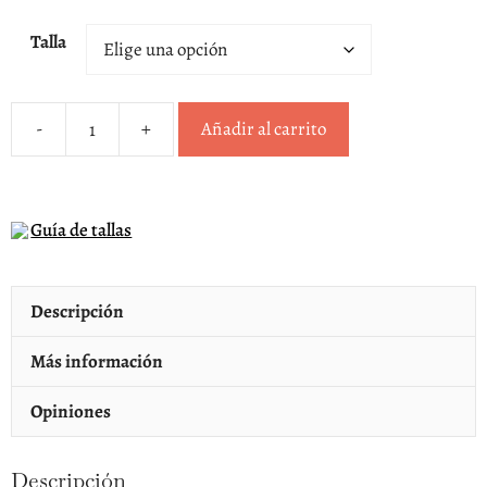
Talla
-
+
Añadir al carrito
Zapatilla
tipo
lona
Guía de tallas
Igor
topo
modelo
Descripción
Canvas
cantidad
Más información
Opiniones
Descripción