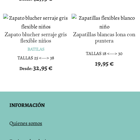
Zapato blucher serraje gris
Zapatillas blancas lona con
flexible niños
puntera
BATILAS
TALLAS 18 <····> 30
TALLAS 25 <····> 38
19,95
€
32,95
€
Desde:
INFORMACIÓN
Q
uienes somos