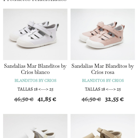
Sandalias Mar Blanditos by
Sandalias Mar Blanditos by
Crios blanco
Crios rosa
BLANDITOS BY CRIOS
BLANDITOS BY CRIOS
TALLAS 18 <····> 25
TALLAS 18 <····> 25
El
El
El
El
46,50
€
41,85
€
46,50
€
32,55
€
precio
precio
precio
precio
original
actual
original
actual
era:
es:
era:
es:
46,50 €.
41,85 €.
46,50 €.
32,55 €.