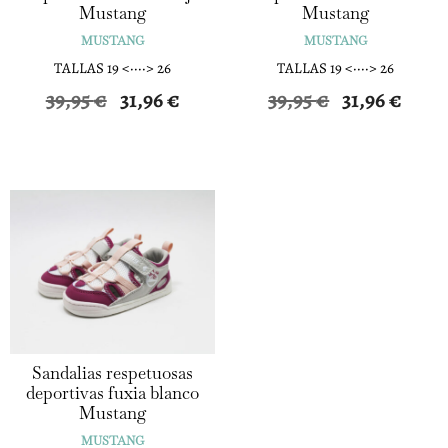
Mustang
Mustang
MUSTANG
MUSTANG
TALLAS 19 <····> 26
TALLAS 19 <····> 26
El
El
El
El
39,95
€
31,96
€
39,95
€
31,96
€
precio
precio
precio
precio
original
actual
original
actual
era:
es:
era:
es:
39,95 €.
31,96 €.
39,95 €.
31,96 €.
Sandalias respetuosas
deportivas fuxia blanco
Mustang
MUSTANG