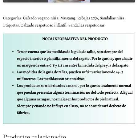
Categorías:
Calzado vegano niña
,
Mustang
,
Rebajas 20%
,
Sandalias niña
Etiquetas:
Calzado respetuoso infantil
,
Sandalias respetuosas
NOTA INFORMATIVA DEL PRODUCTO
Ten en cuenta que las medidas de la guía de tallas, son siempre del
espacio interior o plantilla interna del zapato. Por lo que hay que añadir
un margen de entre 0.8 y 1.2 cm entre la medida del pie y la del zapato.
Las medidas de la guía de tallas, pueden sufrir variaciones de +/- 2
milímetros. Las medidas son orientativas.
Los productos son fabricados a mano, por lo que es totalmente normal
que puedan presentar alguna terminación no del todo perfecta. Al igual
que algunas arrugas, normales en los productos de piel natural.
Siempre y cuando no influya en el uso, no se considerará defecto de
fábrica.
Productos relacionados