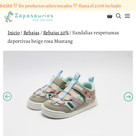
Saltar
¡ENVÍOS GRATUITOS A PARTIR DE 95 EUROS!
JAS 🤍 En productos seleccionados 🤍 Hasta el 31/08 incluido
al
M
contenido
Inicio
/
Rebajas
/
Rebajas 20%
/ Sandalias respetuosas
deportivas beige rosa Mustang