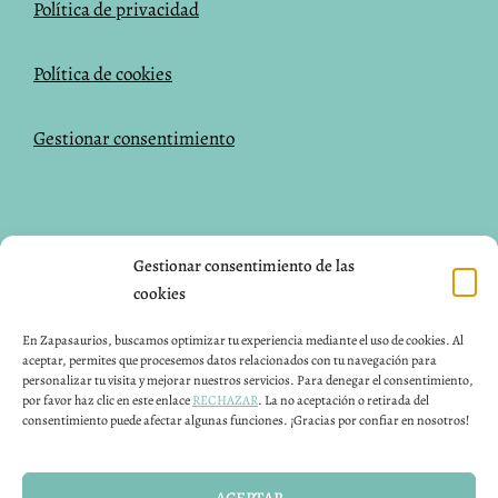
Política de privacidad
Política de cookies
Gestionar consentimiento
NUESTRAS REDES SOCIALES
Gestionar consentimiento de las
cookies
Facebook
Instagram
Pinterest
En Zapasaurios, buscamos optimizar tu experiencia mediante el uso de cookies. Al
aceptar, permites que procesemos datos relacionados con tu navegación para
CONTACTO
personalizar tu visita y mejorar nuestros servicios. Para denegar el consentimiento,
por favor haz clic en este enlace
RECHAZAR
. La no aceptación o retirada del
consentimiento puede afectar algunas funciones. ¡Gracias por confiar en nosotros!
Puedes contactar con nosotros 24H a través de nuestro
email info@zapasaurios.com
ACEPTAR