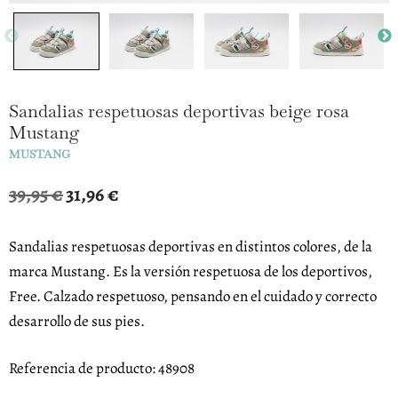
Sandalias respetuosas deportivas beige rosa
Mustang
MUSTANG
El
El
39,95
€
31,96
€
precio
precio
original
actual
Sandalias respetuosas deportivas en distintos colores, de la
era:
es:
marca Mustang. Es la versión respetuosa de los deportivos,
39,95 €.
31,96 €.
Free. Calzado respetuoso, pensando en el cuidado y correcto
desarrollo de sus pies.
Referencia de producto: 48908