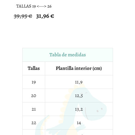
TALLAS 19 <····> 26
El
El
39,95
€
31,96
€
precio
precio
original
actual
era:
es:
39,95 €.
31,96 €.
Tabla de medidas
Tallas
Plantilla interior (cm)
19
11,9
20
12,5
21
13,2
22
14