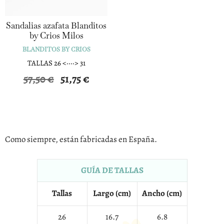
Sandalias azafata Blanditos
by Crios Milos
BLANDITOS BY CRIOS
TALLAS 26 <····> 31
El
El
57,50
€
51,75
€
precio
precio
original
actual
era:
es:
57,50 €.
51,75 €.
Como siempre, están fabricadas en España.
GUÍA DE TALLAS
Tallas
Largo (cm)
Ancho (cm)
26
16.7
6.8