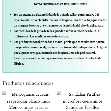
NOTA INFORMATIVA DEL PRODUCTO
Ten en cuenta que las medidas de la guía de tallas, son siempre del
espacio interior o plantilla interna del zapato. Por lo que hay que añadir
un margen de entre 0.8 y 1.2 cm entre la medida del pie y la del zapato.
Las medidas de la guía de tallas, pueden sufrir variaciones de +/- 2
milímetros. Las medidas son orientativas.
Los productos son fabricados a mano, por lo que es totalmente normal
que puedan presentar alguna terminación no del todo perfecta. Al igual
que algunas arrugas, normales en los productos de piel natural.
Siempre y cuando no influya en el uso, no se considerará defecto de
fábrica.
Productos relacionados
Menorquinas avarcas
Sandalias Piruflex