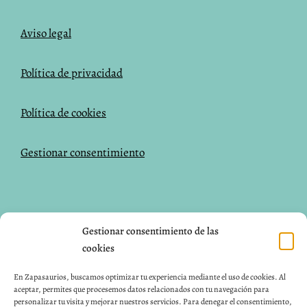
Aviso legal
Política de privacidad
Política de cookies
Gestionar consentimiento
NUESTRAS REDES SOCIALES
Gestionar consentimiento de las
cookies
Facebook
Instagram
Pinterest
En Zapasaurios, buscamos optimizar tu experiencia mediante el uso de cookies. Al
aceptar, permites que procesemos datos relacionados con tu navegación para
CONTACTO
personalizar tu visita y mejorar nuestros servicios. Para denegar el consentimiento,