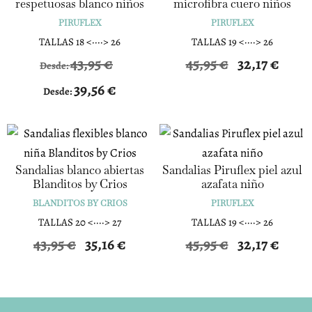
respetuosas blanco niños
microfibra cuero niños
PIRUFLEX
PIRUFLEX
TALLAS 18 <····> 26
TALLAS 19 <····> 26
El
El
43,95
€
45,95
€
32,17
€
Desde:
precio
precio
39,56
€
Desde:
original
actual
era:
es:
45,95 €.
32,17 €.
Sandalias blanco abiertas
Sandalias Piruflex piel azul
Blanditos by Crios
azafata niño
BLANDITOS BY CRIOS
PIRUFLEX
TALLAS 20 <····> 27
TALLAS 19 <····> 26
El
El
El
El
43,95
€
35,16
€
45,95
€
32,17
€
precio
precio
precio
precio
original
actual
original
actual
era:
es:
era:
es:
43,95 €.
35,16 €.
45,95 €.
32,17 €.