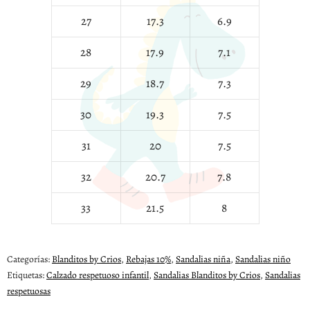
27
17.3
6.9
28
17.9
7.1
29
18.7
7.3
30
19.3
7.5
31
20
7.5
32
20.7
7.8
33
21.5
8
Categorías:
Blanditos by Crios
,
Rebajas 10%
,
Sandalias niña
,
Sandalias niño
Etiquetas:
Calzado respetuoso infantil
,
Sandalias Blanditos by Crios
,
Sandalias
respetuosas