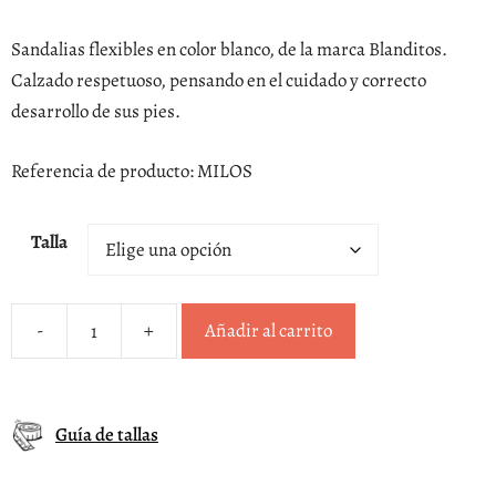
precio
precio
original
actual
Sandalias flexibles en color blanco, de la marca Blanditos.
era:
es:
Calzado respetuoso, pensando en el cuidado y correcto
57,50 €.
51,75 €.
desarrollo de sus pies.
Referencia de producto: MILOS
Talla
-
+
Añadir al carrito
Sandalias
blanco
Blanditos
Guía de tallas
by
Crios