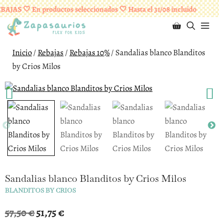
Saltar
¡ENVÍOS GRATUITOS A PARTIR DE 95 EUROS!
AJAS 🤍 En productos seleccionados 🤍 Hasta el 31/08 incluido
al
M
contenido
Inicio
/
Rebajas
/
Rebajas 10%
/ Sandalias blanco Blanditos
by Crios Milos
Sandalias blanco Blanditos by Crios Milos
BLANDITOS BY CRIOS
El
El
57,50
€
51,75
€