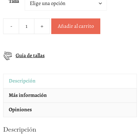
Talla
-
+
Añadir al carrito
Merceditas
beige
niña
Guía de tallas
Blanditos
by
Crios
Descripción
modelo
Chloe
Más información
cantidad
Opiniones
Descripción