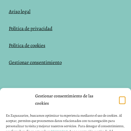
Aviso legal
Política de privacidad
Política de cookies
Gestionar consentimiento
NUESTRAS REDES SOCIALES
Gestionar consentimiento de las
cookies
Facebook
Instagram
Pinterest
En Zapasaurios, buscamos optimizar tu experiencia mediante el uso de cookies. Al
aceptar, permites que procesemos datos relacionados con tu navegación para
CONTACTO
personalizar tu visita y mejorar nuestros servicios. Para denegar el consentimiento,