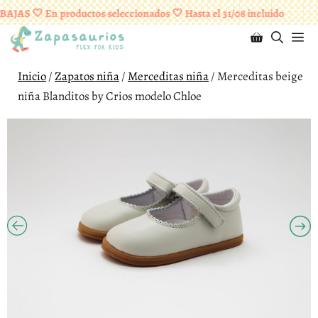
Saltar
¡ENVÍOS GRATUITOS A PARTIR DE 95 EUROS!
AJAS 🤍 En productos seleccionados 🤍 Hasta el 31/08 incluido
al
M
contenido
Inicio
/
Zapatos niña
/
Merceditas niña
/ Merceditas beige
niña Blanditos by Crios modelo Chloe