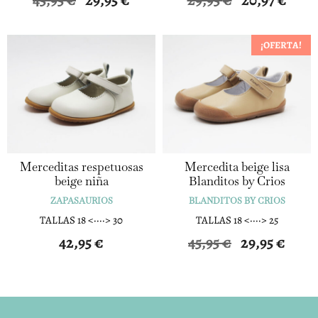
precio
precio
original
actual
¡OFERTA!
era:
es:
29,95 €.
20,97 €
Merceditas respetuosas
Mercedita beige lisa
beige niña
Blanditos by Crios
ZAPASAURIOS
BLANDITOS BY CRIOS
TALLAS 18 <····> 30
TALLAS 18 <····> 25
42,95
€
45,95
€
29,95
€