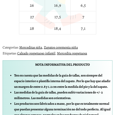
26
16,9
6,5
27
17,5
7
28
18,4
7,1
Categorías:
Merceditas niña
,
Zapatos ceremonia niña
Etiquetas:
Calzado respetuoso infantil
,
Mercedita respetuosa
NOTA INFORMATIVA DEL PRODUCTO
Ten en cuenta que las medidas de la guía de tallas, son siempre del
espacio interior o plantilla interna del zapato. Por lo que hay que añadir
un margen de entre 0.8 y 1.2 cm entre la medida del pie y la del zapato.
Las medidas de la guía de tallas, pueden sufrir variaciones de +/- 2
milímetros. Las medidas son orientativas.
Los productos son fabricados a mano, por lo que es totalmente normal
que puedan presentar alguna terminación no del todo perfecta. Al igual
que algunas arrugas, normales en los productos de piel natural.