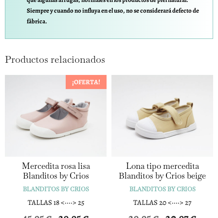
Siempre y cuando no influya en el uso, no se considerará defecto de
fábrica.
Productos relacionados
¡OFERTA!
Mercedita rosa lisa
Lona tipo mercedita
Blanditos by Crios
Blanditos by Crios beige
BLANDITOS BY CRIOS
BLANDITOS BY CRIOS
TALLAS 18 <····> 25
TALLAS 20 <····> 27
El
El
45,95
€
29,95
€
29,95
€
20,97
€