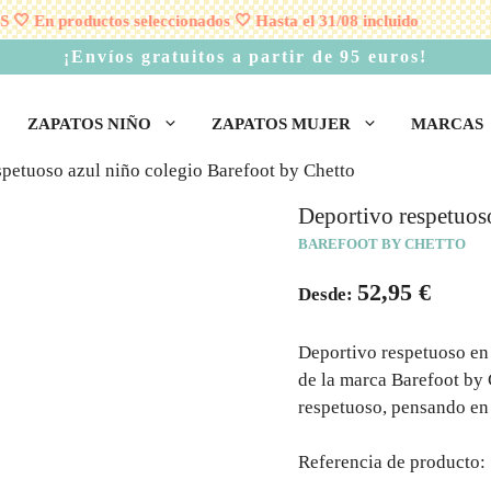
En productos seleccionados 🤍 Hasta el 31/08 incluido
RE
¡Envíos gratuitos a partir de 95 euros!
ZAPATOS NIÑO
ZAPATOS MUJER
MARCAS
spetuoso azul niño colegio Barefoot by Chetto
Deportivo respetuos
BAREFOOT BY CHETTO
52,95
€
Desde:
Deportivo respetuoso en c
de la marca Barefoot by 
respetuoso, pensando en 
Referencia de producto: