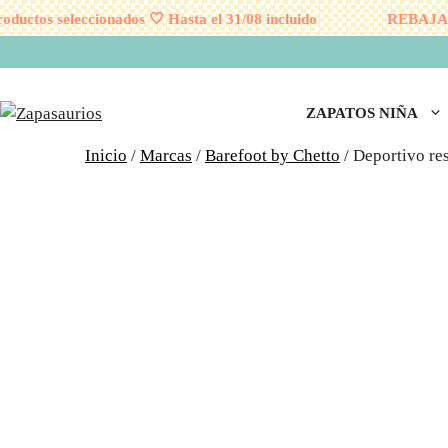
os seleccionados 🤍 Hasta el 31/08 incluido
REBAJAS 🤍 
Saltar
al
contenido
ZAPATOS NIÑA
Inicio
/
Marcas
/
Barefoot by Chetto
/ Deportivo re