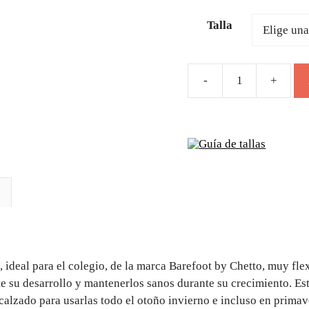
Talla
Deportivo
respetuoso
azul
niño
Guía de tallas
colegio
Barefoot
by
Chetto
cantidad
 ideal para el colegio, de la marca Barefoot by Chetto, muy fle
te su desarrollo y mantenerlos sanos durante su crecimiento. Es
calzado para usarlas todo el otoño invierno e incluso en primav