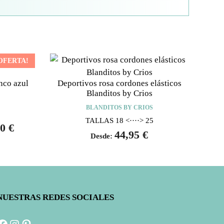
OFERTA!
nco azul
Deportivos rosa cordones elásticos
Blanditos by Crios
BLANDITOS BY CRIOS
TALLAS 18 <····> 25
00
€
44,95
€
Desde:
NUESTRAS REDES SOCIALES
Facebook
Instagram
Pinterest