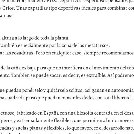
or azul marino, modelo ZEUS. Deportivos respetuosos pensados par
Crios. Unas zapatillas tipo deportivas ideales para combinar con e
camos:
altura a lo largo de toda la planta.
o también especialmente por la zona de los metatarsos.
tar las rozaduras. Pero en cualquier caso, siempre recomendamos u
de la caña es baja para que no interfiera en el movimiento del tobi
emento. También se puede sacar, es decir, es extraíble. Así podrem
e puedan ponérselo y quitárselo solitos, así ganan en autonomía
ma cuadrada para que puedan mover los dedos con total libertad.
etuoso, fabricado en España con una filosofía centrada en el desa
ligeros y extremadamente flexibles, que permiten al niño moverse 
s y suelas planas y flexibles, lo que favorece el desarrollo natur