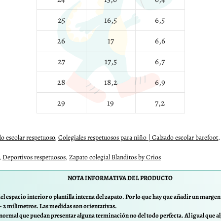
25
16,5
6,5
26
17
6,6
27
17,5
6,7
28
18,2
6,9
29
19
7,2
do escolar respetuoso
,
Colegiales respetuosos para niño | Calzado escolar barefoot
,
Deportivos respetuosos
,
Zapato colegial Blanditos by Crios
NOTA INFORMATIVA DEL PRODUCTO
el espacio interior o plantilla interna del zapato. Por lo que hay que añadir un margen d
/- 2 milímetros. Las medidas son orientativas.
normal que puedan presentar alguna terminación no del todo perfecta. Al igual que al