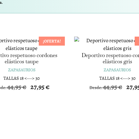
a.
¡OFERTA!
tivo respetuoso cordones
Deportivo respetuoso co
elásticos taupe
elásticos gris
ZAPASAURIOS
ZAPASAURIOS
TALLAS 18 <····> 30
TALLAS 18 <····> 30
44,95
€
27,95
€
44,95
€
27,9
sde:
Desde: