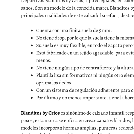
Deportivas Blanditos by Crios, tipo colegiales, en col
sanos. Son un modelo de la conocida marca Blanditos by 
principales cualidades de este calzado barefoot, desta
Cuenta con una finita suela de 5 mm.
No tiene drop, por lo que la suela tiene la misma 
Su suela es muy flexible, en todo el zapato per
Está fabricado en un tejido agradable, para evi
menos.
No tiene ningún tipo de contrafuerte y la altura 
Plantilla lisa sin formativos ni ningún otro el
oprima los dedos.
Con un sistema de regulación adherente para qu
Por último y no menos importante, tiene la hor
Blanditos by Crios
es sinónimo de calzado infantil resp
pasos, esta marca se enfoca en crear zapatos blandos, 
modelos incorporan hormas amplias, punteras redondeada