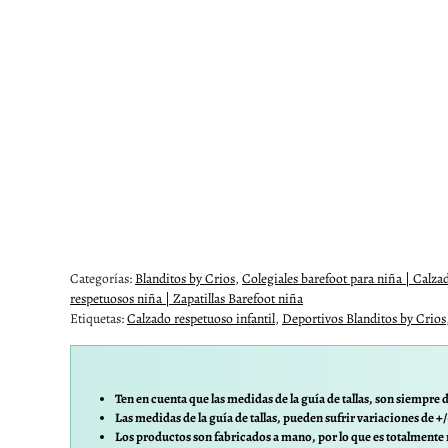
Categorías:
Blanditos by Crios
,
Colegiales barefoot para niña | Calza
respetuosos niña | Zapatillas Barefoot niña
Etiquetas:
Calzado respetuoso infantil
,
Deportivos Blanditos by Crios
Ten en cuenta que las medidas de la guía de tallas, son siempre d
Las medidas de la guía de tallas, pueden sufrir variaciones de +
Los productos son fabricados a mano, por lo que es totalmente 