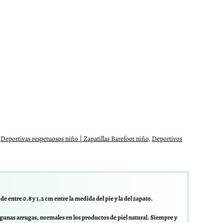
,
Deportivas respetuosos niño | Zapatillas Barefoot niño
,
Deportivos
e entre 0.8 y 1.2 cm entre la medida del pie y la del zapato.
gunas arrugas, normales en los productos de piel natural. Siempre y