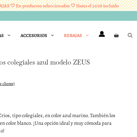
🤍 En productos seleccionados 🤍 Hasta el 31/08 incluido
R
AS
ACCESORIOS
REBAJAS
tos colegiales azul modelo ZEUS
 cliente)
rios, tipo colegiales, en color azul marino. También los
en color blanco. ¡Una opción ideal y muy cómoda para
io!