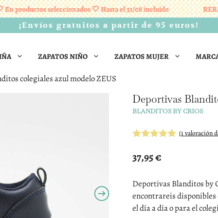
productos seleccionados 🤍 Hasta el 31/08 incluido
REBAJAS 
¡Envíos gratuitos a partir de 95 euros!
IÑA
ZAPATOS NIÑO
ZAPATOS MUJER
MARC
nditos colegiales azul modelo ZEUS
Deportivas Blandi
BLANDITOS BY CRIOS
(
1
valoración de
5.00
de 5
37,95
€
Deportivas Blanditos by C
encontrareis disponibles 
el día a día o para el coleg