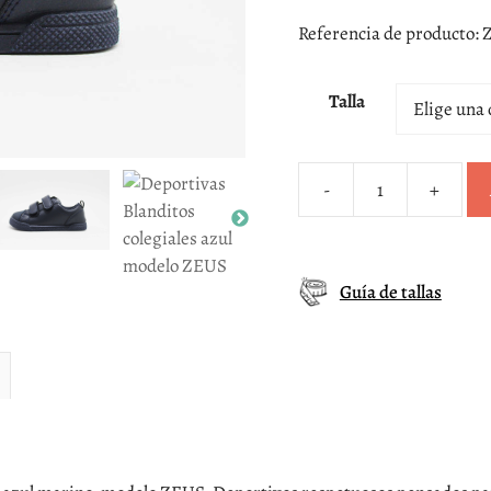
Referencia de producto:
Talla
-
+
Deportivas
Blanditos
colegiales
azul
Guía de tallas
modelo
ZEUS
cantidad