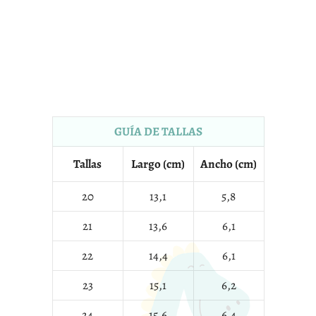
GUÍA DE TALLAS
Tallas
Largo (cm)
Ancho (cm)
20
13,1
5,8
21
13,6
6,1
22
14,4
6,1
23
15,1
6,2
24
15,6
6,4