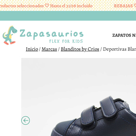
tos seleccionados 🤍 Hasta el 31/08 incluido
REBAJAS 🤍 En 
Saltar
al
contenido
ZAPATOS N
Inicio
/
Marcas
/
Blanditos by Crios
/ Deportivas Bla