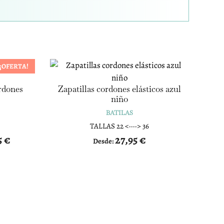
¡OFERTA!
rdones
Zapatillas cordones elásticos azul
niño
BATILAS
TALLAS 22 <····> 36
5
€
27,95
€
Desde: