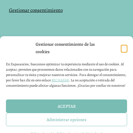
Gestionar consentimiento
NUESTRAS REDES SOCIALES
Gestionar consentimiento de las
cookies
Facebook
Instagram
Pinterest
En Zapasaurios, buscamos optimizar tu experiencia mediante el uso de cookies. Al
aceptar, permites que procesemos datos relacionados con tu navegación para
CONTACTO
personalizar tu visita y mejorar nuestros servicios. Para denegar el consentimiento,
por favor haz clic en este enlace
RECHAZAR
. La no aceptación o retirada del
consentimiento puede afectar algunas funciones. ¡Gracias por confiar en nosotros!
Puedes contactar con nosotros 24H a través de nuestro
email info@zapasaurios.com
ACEPTAR
Calzado respetuoso para niños fabricado en España
Administrar opciones