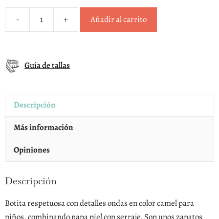
-
+
Añadir al carrito
Botita
respetuosa
ondas
Guía de tallas
camel
niños
cantidad
Descripción
Más información
Opiniones
Descripción
Botita respetuosa con detalles ondas en color camel para
niños, combinando napa piel con serraje. Son unos zapatos