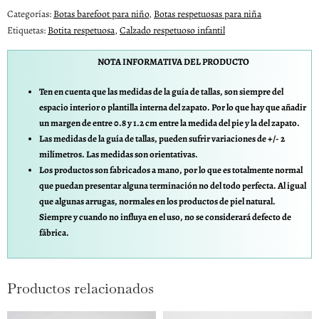
Categorías:
Botas barefoot para niño
,
Botas respetuosas para niña
Etiquetas:
Botita respetuosa
,
Calzado respetuoso infantil
NOTA INFORMATIVA DEL PRODUCTO
Ten en cuenta que las medidas de la guía de tallas, son siempre del
espacio interior o plantilla interna del zapato. Por lo que hay que añadir
un margen de entre 0.8 y 1.2 cm entre la medida del pie y la del zapato.
Las medidas de la guía de tallas, pueden sufrir variaciones de +/- 2
milímetros. Las medidas son orientativas.
Los productos son fabricados a mano, por lo que es totalmente normal
que puedan presentar alguna terminación no del todo perfecta. Al igual
que algunas arrugas, normales en los productos de piel natural.
Siempre y cuando no influya en el uso, no se considerará defecto de
fábrica.
Productos relacionados