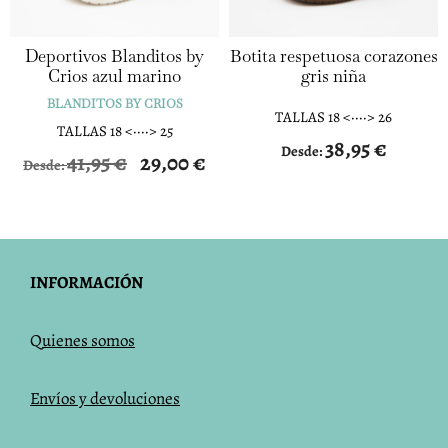
Deportivos Blanditos by
Botita respetuosa corazones
Crios azul marino
gris niña
BLANDITOS BY CRIOS
TALLAS 18 <····> 26
TALLAS 18 <····> 25
38,95
€
Desde:
41,95
€
29,00
€
Desde:
INFORMACIÓN
Q
uienes somos
Envíos y devoluciones