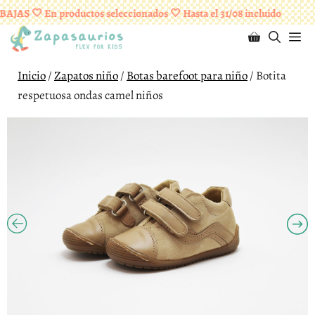
Saltar
¡ENVÍOS GRATUITOS A PARTIR DE 95 EUROS!
AJAS 🤍 En productos seleccionados 🤍 Hasta el 31/08 incluido
al
M
contenido
Inicio
/
Zapatos niño
/
Botas barefoot para niño
/ Botita
respetuosa ondas camel niños