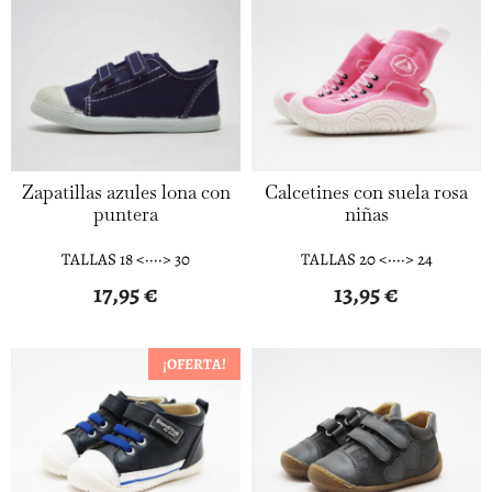
Zapatillas azules lona con
Calcetines con suela rosa
puntera
niñas
TALLAS 18 <····> 30
TALLAS 20 <····> 24
17,95
€
13,95
€
¡OFERTA!