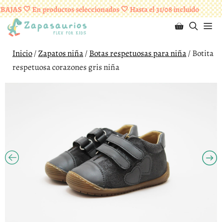
Saltar
¡ENVÍOS GRATUITOS A PARTIR DE 95 EUROS!
AJAS 🤍 En productos seleccionados 🤍 Hasta el 31/08 incluido
al
M
contenido
Inicio
/
Zapatos niña
/
Botas respetuosas para niña
/ Botita
respetuosa corazones gris niña