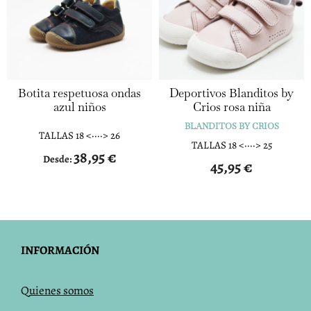
Botita respetuosa ondas
Deportivos Blanditos by
azul niños
Crios rosa niña
BLANDITOS BY CRIOS
TALLAS 18 <····> 26
TALLAS 18 <····> 25
38,95
€
Desde:
45,95
€
INFORMACIÓN
Q
uienes somos