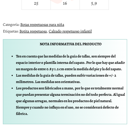
25
16
5,9
Categoría:
Botas respetuosas para niña
Etiquetas:
Botita respetuosa
,
Calzado respetuoso infantil
NOTA INFORMATIVA DEL PRODUCTO
Ten en cuenta que las medidas de la guía de tallas, son siempre del
espacio interior o plantilla interna del zapato. Por lo que hay que añadir
un margen de entre 0.8 y 1.2 cm entre la medida del pie y la del zapato.
Las medidas de la guía de tallas, pueden sufrir variaciones de +/- 2
milímetros. Las medidas son orientativas.
Los productos son fabricados a mano, por lo que es totalmente normal
que puedan presentar alguna terminación no del todo perfecta. Al igual
que algunas arrugas, normales en los productos de piel natural.
Siempre y cuando no influya en el uso, no se considerará defecto de
fábrica.