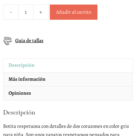
-
+
Añadir al carrito
Botita
respetuosa
corazones
Guía de tallas
gris
niña
cantidad
Descripción
Más información
Opiniones
Descripción
Botita respetuosa con detalles de dos corazones en color gris
para niña. Son unos zapatos respetuosos pensados para