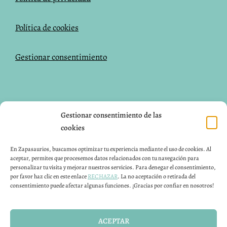
Política de cookies
Gestionar consentimiento
NUESTRAS REDES SOCIALES
Gestionar consentimiento de las
cookies
Facebook
Instagram
Pinterest
En Zapasaurios, buscamos optimizar tu experiencia mediante el uso de cookies. Al
aceptar, permites que procesemos datos relacionados con tu navegación para
CONTACTO
personalizar tu visita y mejorar nuestros servicios. Para denegar el consentimiento,
por favor haz clic en este enlace
RECHAZAR
. La no aceptación o retirada del
consentimiento puede afectar algunas funciones. ¡Gracias por confiar en nosotros!
Puedes contactar con nosotros 24H a través de nuestro
email info@zapasaurios.com
ACEPTAR