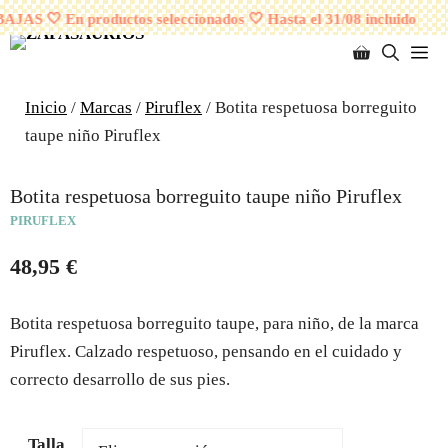
Saltar
¡ENVÍOS GRATUITOS A PARTIR DE 95 EUROS!
JAS 🤍 En productos seleccionados 🤍 Hasta el 31/08 incluido
al
M
contenido
Inicio
/
Marcas
/
Piruflex
/ Botita respetuosa borreguito
taupe niño Piruflex
Botita respetuosa borreguito taupe niño Piruflex
PIRUFLEX
48,95
€
Botita respetuosa borreguito taupe, para niño, de la marca
Piruflex. Calzado respetuoso, pensando en el cuidado y
correcto desarrollo de sus pies.
Talla