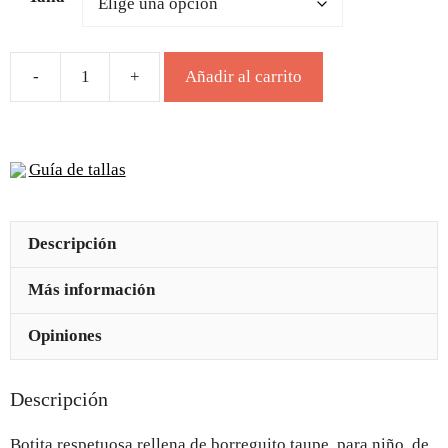
Añadir al carrito
Botita
respetuosa
borreguito
Guía de tallas
taupe
niño
Piruflex
Descripción
cantidad
Más información
Opiniones
Descripción
Botita respetuosa rellena de borreguito taupe, para niño, de