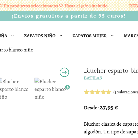
 productos seleccionados 🤍 Hasta el 31/08 incluido
REBAJAS
¡Envíos gratuitos a partir de 95 euros!
IÑA
ZAPATOS NIÑO
ZAPATOS MUJER
MARC
arto blanco niño
Blucher esparto b
BATILAS
(
3
valoraciones
5.00
de 5
27,95
€
Desde:
Blucher clásica de espart
algodón. Un tipo de zapa