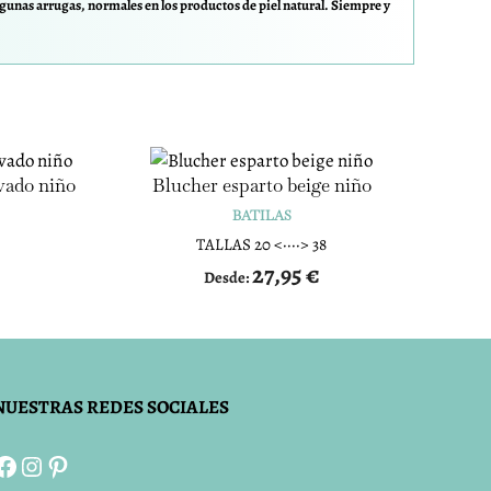
gunas arrugas, normales en los productos de piel natural. Siempre y
vado niño
Blucher esparto beige niño
BATILAS
TALLAS 20 <····> 38
27,95
€
Desde:
NUESTRAS REDES SOCIALES
Facebook
Instagram
Pinterest