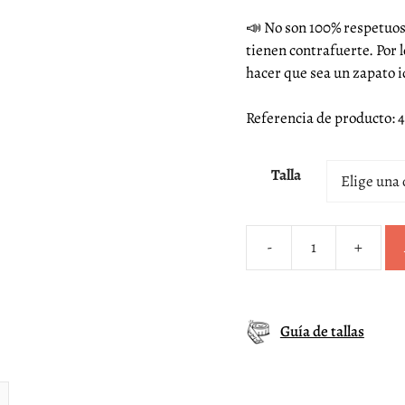
📣 No son 100% respetuoso
tienen contrafuerte. Por
hacer que sea un zapato i
Referencia de producto: 
Talla
-
+
Blucher
esparto
blanco
niño
Guía de tallas
cantidad