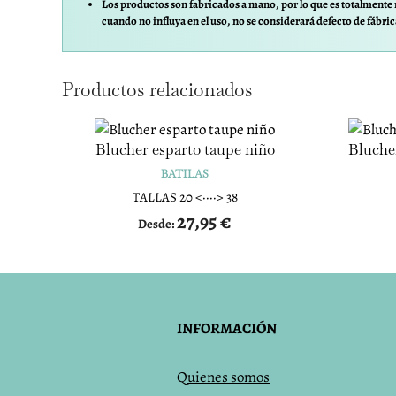
Los productos son fabricados a mano, por lo que es totalmente 
cuando no influya en el uso, no se considerará defecto de fábric
Productos relacionados
Blucher esparto taupe niño
Blucher
BATILAS
TALLAS 20 <····> 38
27,95
€
Desde:
INFORMACIÓN
Q
uienes somos