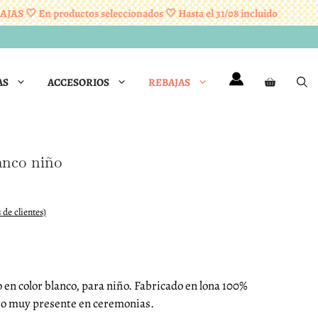
 🤍 En productos seleccionados 🤍 Hasta el 31/08 incluido
R
AS
ACCESORIOS
REBAJAS
lanco niño
 de clientes)
o en color blanco, para niño. Fabricado en lona 100%
to muy presente en ceremonias.