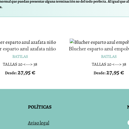
normal que puedan presentar alguna terminación no del todo perfecta. Al igual que al
a.
 esparto azul azafata niño
Blucher esparto azul empol
BATILAS
BATILAS
TALLAS 20 <····> 38
TALLAS 20 <····> 38
27,95
€
27,95
€
Desde:
Desde:
POLÍTICAS
Aviso legal