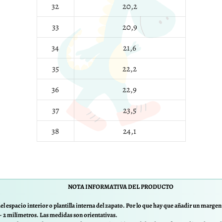
32
20,2
33
20,9
34
21,6
35
22,2
36
22,9
37
23,5
38
24,1
NOTA INFORMATIVA DEL PRODUCTO
el espacio interior o plantilla interna del zapato. Por lo que hay que añadir un margen d
/- 2 milímetros. Las medidas son orientativas.