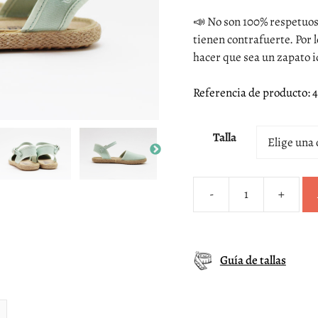
📣 No son 100% respetuoso
tienen contrafuerte. Por
hacer que sea un zapato i
Referencia de producto: 
Talla
-
+
Alpargata
esparto
verde
salvia
Guía de tallas
niña
cantidad