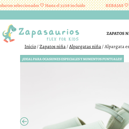
 seleccionados 🤍 Hasta el 31/08 incluido
REBAJAS 🤍 En pro
Saltar
al
contenido
ZAPATOS N
Inicio
/
Zapatos niña
/
Alpargatas niña
/ Alpargata e
¡IDEAL PARA OCASIONES ESPECIALES Y MOMENTOS PUNTUALES!