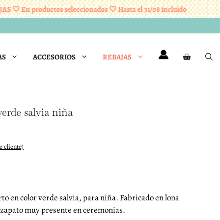
 En productos seleccionados 🤍 Hasta el 31/08 incluido
REBA
AS
ACCESORIOS
REBAJAS
verde salvia niña
 cliente)
to en color verde salvia, para niña. Fabricado en lona
 zapato muy presente en ceremonias.