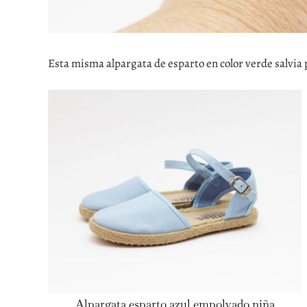
Esta misma alpargata de esparto en color verde salvia 
Alpargata esparto azul empolvado niña